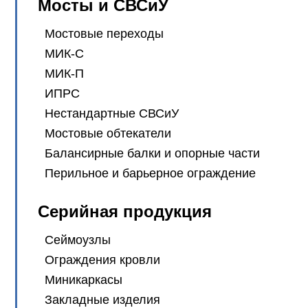
Мосты и СВСиУ
Мостовые переходы
МИК-С
МИК-П
ИПРС
Нестандартные СВСиУ
Мостовые обтекатели
Балансирные балки и опорные части
Перильное и барьерное ограждение
Серийная продукция
Сеймоузлы
Ограждения кровли
Миникаркасы
Закладные изделия