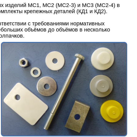
 изделий МС1, МС2 (МС2-3) и МС3 (МС2-4) в
омплекты крепежных деталей (КД1 и КД2).
ответствии с требованиями нормативных
ебольших объёмов до объёмов в несколько
олпачков.